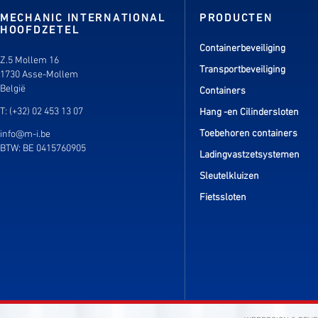
MECHANIC INTERNATIONAL
PRODUCTEN
HOOFDZETEL
Containerbeveiliging
Z.5 Mollem 16
Transportbeveiliging
1730 Asse-Mollem
België
Containers
T: (+32) 02 453 13 07
Hang -en Cilindersloten
Toebehoren containers
info@m-i.be
BTW: BE 0415760905
Ladingvastzetsystemen
Sleutelkluizen
Fietssloten