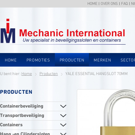
HOME
OVER ONS
FAQ
N
HOME
PROMOTIES
PRODUCTEN
MERKEN
SECTO
U bent hier:
Home
Producten
YALE ESSENTIAL HANGSLOT 70MM
PRODUCTEN
Containerbeveiliging
Transportbeveiliging
Containers
Hang -en Cilindersloten