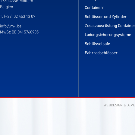
1730 Asse-Mollem
Belgien
Containern
T: (+32) 02 453 13 07
Schlösser und Zylinder
Zusatzausrüstung Containe
info@m-i.be
MwSt: BE 0415760905
Ladungsicherungsysteme
Schlüsselsafe
Fahrradschlösser
WEBDESIGN & DEV