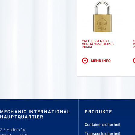
YALE ESSENTIAL
Y
VORHÄNGSCHLOSS
20MM
+
MEHR INFO
MECHANIC INTERNATIONAL
PRODUKTE
HAUPTQUARTIER
Containersicherheit
Z.5 Mollem 16
Transportsicherheit