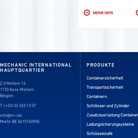
+
MEHR INFO
MECHANIC INTERNATIONAL
PRODUKTE
HAUPTQUARTIER
Containersicherheit
Z.5 Mollem 16
Transportsicherheit
1730 Asse-Mollem
Belgien
Containern
T: (+32) 02 453 13 07
Schlösser und Zylinder
Zusatzausrüstung Containe
info@m-i.be
MwSt: BE 0415760905
Ladungsicherungsysteme
Schlüsselsafe