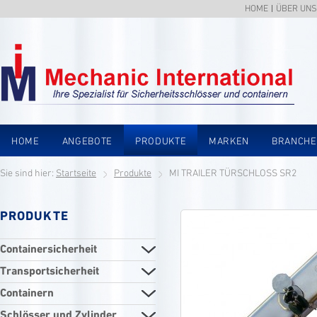
HOME
ÜBER UNS
HOME
ANGEBOTE
PRODUKTE
MARKEN
BRANCH
Sie sind hier:
Startseite
Produkte
MI TRAILER TÜRSCHLOSS SR2
PRODUKTE
Containersicherheit
Transportsicherheit
Containern
Schlösser und Zylinder