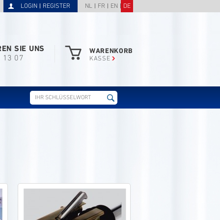
LOGIN
REGISTER
NL
FR
EN
DE
EN SIE UNS
WARENKORB
3 13 07
KASSE