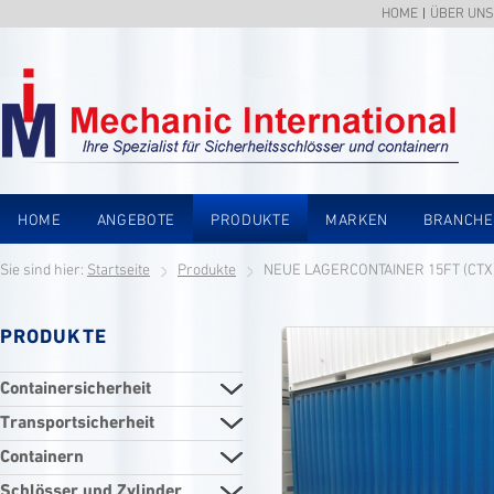
HOME
ÜBER UNS
HOME
ANGEBOTE
PRODUKTE
MARKEN
BRANCH
Sie sind hier:
Startseite
Produkte
NEUE LAGERCONTAINER 15FT (CTX
PRODUKTE
Containersicherheit
Transportsicherheit
Containern
Schlösser und Zylinder