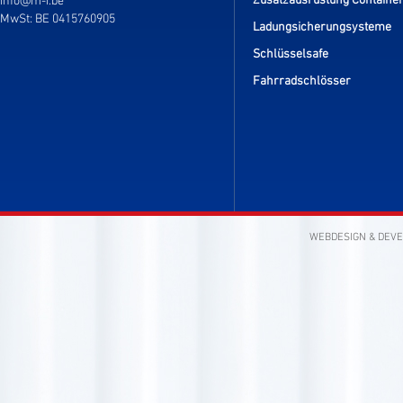
Zusatzausrüstung Containe
info@m-i.be
MwSt: BE 0415760905
Ladungsicherungsysteme
Schlüsselsafe
Fahrradschlösser
WEBDESIGN & DEV