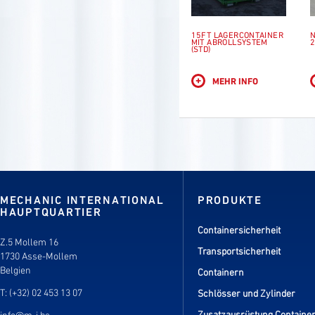
15FT LAGERCONTAINER
N
MIT ABROLLSYSTEM
2
(STD)
+
MEHR INFO
MECHANIC INTERNATIONAL
PRODUKTE
HAUPTQUARTIER
Containersicherheit
Z.5 Mollem 16
Transportsicherheit
1730 Asse-Mollem
Belgien
Containern
T: (+32) 02 453 13 07
Schlösser und Zylinder