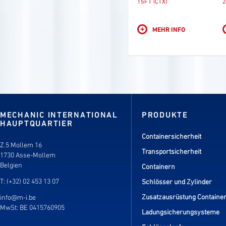
15FT (CTX)
2
+
MEHR INFO
MECHANIC INTERNATIONAL
PRODUKTE
HAUPTQUARTIER
Containersicherheit
Z.5 Mollem 16
Transportsicherheit
1730 Asse-Mollem
Belgien
Containern
T: (+32) 02 453 13 07
Schlösser und Zylinder
Zusatzausrüstung Containe
info@m-i.be
MwSt: BE 0415760905
Ladungsicherungsysteme