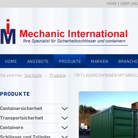
HOME
ÜBER UNS
HOME
ANGEBOTE
PRODUKTE
MARKEN
BRANCH
Sie sind hier:
Startseite
Produkte
15FT LAGERCONTAINER MIT ABROL
PRODUKTE
Containersicherheit
Transportsicherheit
Containern
Schlösser und Zylinder